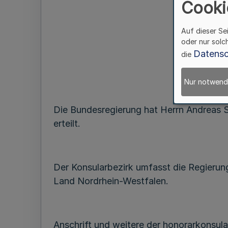
Cooki
Auf dieser Se
oder nur solc
Datensc
die
Nur notwend
Die Bundesregierung hat Herrn Andreas S
erteilt.
Der Konsularbezirk umfasst die Regierun
Land Nordrhein-Westfalen.
Anschrift und weitere der honorarkonsula