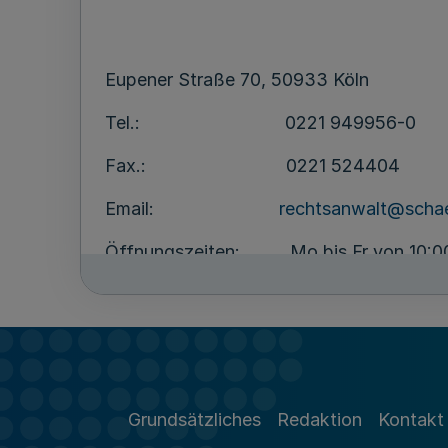
Eupener Straße 70, 50933 Köln
Tel.: 0221 949956-0
Fax.: 0221 524404
Email:
rechtsanwalt@scha
Öffnungszeiten: Mo bis Fr von 10:00 
und Mi von 15:00 bis 16:30 Uh
Grundsätzliches
Redaktion
Kontakt