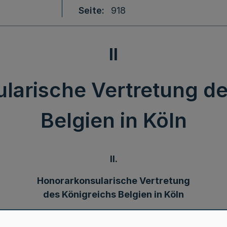
Seite
918
II
larische Vertretung de
Belgien in Köln
II.
Honorarkonsularische Vertretung
des Königreichs Belgien in Köln