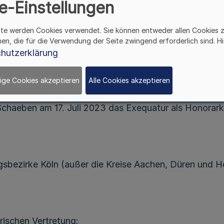
e-Einstellungen
Bekanntmachung
des Ministerpräsidenten
ite werden Cookies verwendet. Sie können entweder allen Cookies 
M 4 - 01.18-1/23
hen, die für die Verwendung der Seite zwingend erforderlich sind. Hi
hutzerklärung
Vom 11. August 2023
ige Cookies akzeptieren
Alle Cookies akzeptieren
chaeben am 17. Juli 2023 das Exequatur als Honorarko
gsbezirke Köln (außer die Kreise Aachen, Düren und 
rischen Vertretung: