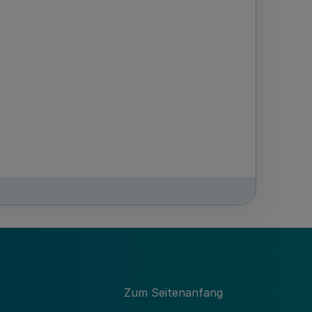
-
MBl. NRW. 2023 S. 918
Zum Seitenanfang