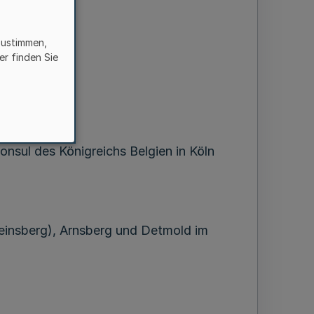
zustimmen,
er finden Sie
nsul des Königreichs Belgien in Köln
Heinsberg), Arnsberg und Detmold im