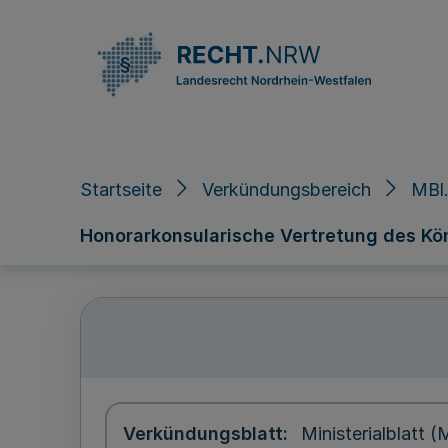
Direkt zum Inhalt
Startseite
Verkündungsbereich
MBl
Honorarkonsularische Vertretung des Kön
Verkündungsblatt
Ministerialblatt