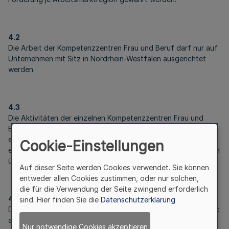
4.2
Die Arbeit der Kompetenzzentren Frau und Beruf darf nur auf
Unternehmen mit Sitz in Nordrhein-Westfalen ausgerichtet
werden.
4.3
Die Aktivitäten der einzelnen Kompetenzzentren Frau und
Beruf sollen sich auf die jeweilige gesamte Arbeitsmarktregion
erstrecken. Zusammenschlüsse und Kooperationen von
Cookie-Einstellungen
einzelnen Kompetenzzentren zur Erfüllung einzelner Aufgaben
über Regionsgrenzen hinweg sind förderunschädlich.
Auf dieser Seite werden Cookies verwendet. Sie können
entweder allen Cookies zustimmen, oder nur solchen,
die für die Verwendung der Seite zwingend erforderlich
4.4
sind. Hier finden Sie die
Datenschutzerklärung
Der Abschluss eines Arbeitsvertrages vor Bewilligung gilt nicht
als förderschädlicher vorzeitiger Maßnahmebeginn.
Nur notwendige Cookies akzeptieren