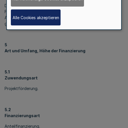
Das eingesetzte Personal muss über eine nachgewiesene
Fachexpertise hinsichtlich der regionalen Wirtschafts- und
Alle Cookies akzeptieren
Arbeitsmarktstrukturen sowie über eine umfangreiche
gleichstellungspolitische Expertise verfügen.
5
Art und Umfang, Höhe der Finanzierung
5.1
Zuwendungsart
Projektförderung.
5.2
Finanzierungsart
Anteilfinanzierung.