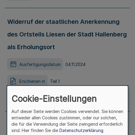
Widerruf der staatlichen Anerkennung
des Ortsteils Liesen der Stadt Hallenberg
als Erholungsort
Ausfertigungsdatum
04.11.2024
Erschienen in
Teil 1
Cookie-Einstellungen
Seite
1046
Auf dieser Seite werden Cookies verwendet. Sie können
entweder allen Cookies zustimmen, oder nur solchen,
die für die Verwendung der Seite zwingend erforderlich
Widerruf der staatlichen Anerkennung
sind. Hier finden Sie die
Datenschutzerklärung