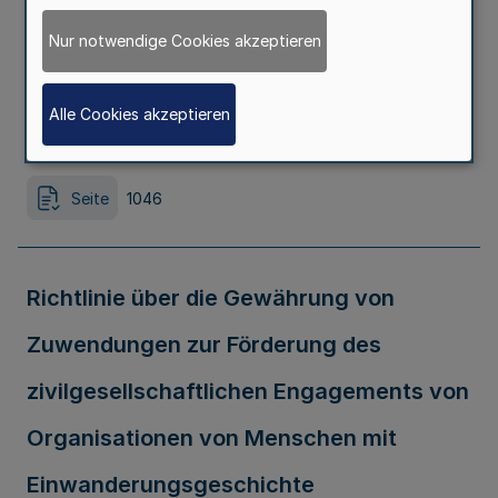
der Stadt Medebach als Erholungsort
Nur notwendige Cookies akzeptieren
Ausfertigungsdatum
04.11.2024
Alle Cookies akzeptieren
Erschienen in
Teil 1
Seite
1046
Richtlinie über die Gewährung von
Zuwendungen zur Förderung des
zivilgesellschaftlichen Engagements von
Organisationen von Menschen mit
Einwanderungsgeschichte