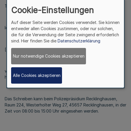
T. L.
Cookie-Einstellungen
Auf dieser Seite werden Cookies verwendet. Sie können
letzte bekannte Anschrift:
entweder allen Cookies zustimmen, oder nur solchen,
die für die Verwendung der Seite zwingend erforderlich
sind. Hier finden Sie die
Datenschutzerklärung
[gelöscht aufgrund DSGVO]
Nur notwendige Cookies akzeptieren
vom 29. August 2024, [gelöscht aufgrund DSGVO], wird
Alle Cookies akzeptieren
hiermit öffentlich zugestellt.
Das Schreiben kann beim Polizeipräsidium Recklinghausen,
Raum 224, Westerholter Weg 27, 45657 Recklinghausen, in der
Zeit von 08:00 bis 15:00 Uhr eingesehen werden.