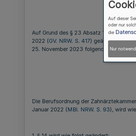
Cooki
Auf dieser Se
oder nur solc
Datensc
Auf Grund des § 23 Absatz 1 des Heilbe
die
2022 (
GV. NRW. S. 417
) geändert worden
25. November 2023 folgende Satzung b
Nur notwend
Die Berufsordnung der Zahnärztekammer
Januar 2022 (
MBl. NRW. S. 93
), wird wi
1. § 14 wird wie folgt geändert: