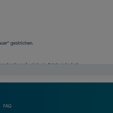
uer“ gestrichen.
ienstordnung) wird wie folgt geändert:
ter „des Notfalldienstes“ durch die Wörter „eines ih
FAQ