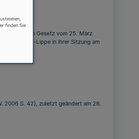
zustimmen,
er finden Sie
s zuletzt durch Gesetz vom 25. März
r Westfalen-Lippe in ihrer Sitzung am
. 2006 S. 42
), zuletzt geändert am 28.