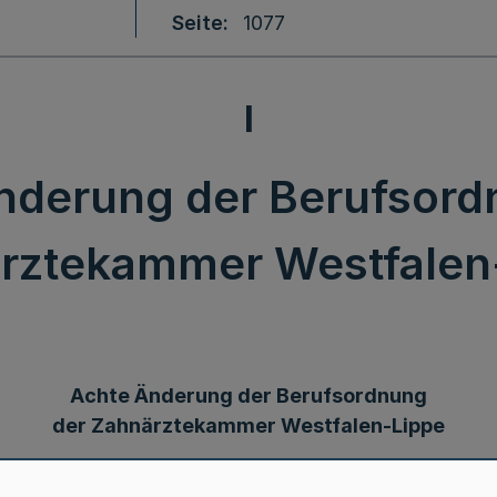
Seite
1077
I
nderung der Berufsord
rztekammer Westfalen
Achte Änderung der Berufsordnung
der Zahnärztekammer Westfalen-Lippe