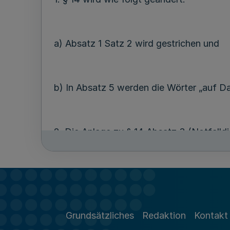
a) Absatz 1 Satz 2 wird gestrichen und
b) In Absatz 5 werden die Wörter „auf Da
2. Die Anlage zu § 14 Absatz 3 (Notfalld
a) In § 1 Absatz 3 Satz 1 werden die Wör
Notfalldienstes“ ersetzt;
Grundsätzliches
Redaktion
Kontakt