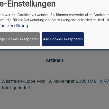
e-Einstellungen
Vom 25. November 2023
ite werden Cookies verwendet. Sie können entweder allen Cookies 
hen, die für die Verwendung der Seite zwingend erforderlich sind. Hi
hutzerklärung
rufsgesetzes vom 9. Mai 2000 (
GV. NRW. S. 403
), da
 ist, hat die Kammerversammlung der Zahnärztekamme
eschlossen:
ige Cookies akzeptieren
Alle Cookies akzeptieren
Artikel 1
 Westfalen-Lippe vom 19. November 2005 (
MBl. NRW
e folgt geändert: