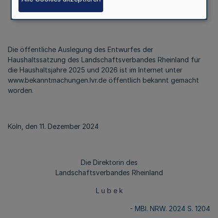
Vom 11. Dezember 2024
Die öffentliche Auslegung des Entwurfes der
Haushaltssatzung des Landschaftsverbandes Rheinland für
die Haushaltsjahre 2025 und 2026 ist im Internet unter
www.bekanntmachungen.lvr.de öffentlich bekannt gemacht
worden.
Köln, den 11. Dezember 2024
Die Direktorin des
Landschaftsverbandes Rheinland
L u b e k
-
MBl. NRW. 2024 S. 1204