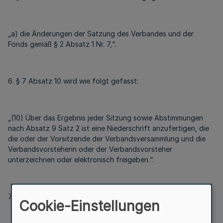
„a) die Änderungen der Satzung des Verbandes und der
Fonds gemäß § 2 Absatz 1 Nr. 7,“.
6. § 7 Absatz 10 wird wie folgt gefasst:
„(10) Über das Ergebnis jeder Sitzung sowie Abstimmungen
nach Absatz 9 Satz 2 ist eine Niederschrift anzufertigen, die
die oder der Vorsitzende der Verbandsversammlung und die
Verbandsvorsteherin oder der Verbandsvorsteher
unterzeichnen oder elektronisch freigeben.“.
7. § 9 Absatz 2 Buchstabe c wird wie folgt gefasst:
Cookie-Einstellungen