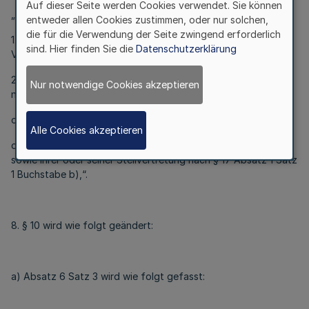
Auf dieser Seite werden Cookies verwendet. Sie können
„c) die Anstellung
entweder allen Cookies zustimmen, oder nur solchen,
die für die Verwendung der Seite zwingend erforderlich
1. der Verbandsgeschäftsführerin oder des
sind. Hier finden Sie die
Datenschutzerklärung
Verbandsgeschäftsführers und
2. der Leitung der Prüfungsstelle sowie ihrer Stellvertretung
Nur notwendige Cookies akzeptieren
nach § 17 Absatz 1 Satz 1 Buchstabe a)
oder
Alle Cookies akzeptieren
der Sprecherin oder des Sprechers der Prüfungsstellenleitung
sowie ihrer oder seiner Stellvertretung nach § 17 Absatz 1 Satz
1 Buchstabe b),“.
8. § 10 wird wie folgt geändert:
a) Absatz 6 Satz 3 wird wie folgt gefasst: