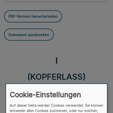
PDF-Version herunterladen
Dokument ausdrucken
I
(KOPFERLASS)
Polizeiliches Handeln in
Cookie-Einstellungen
Fällen Häuslicher Gewalt
Auf dieser Seite werden Cookies verwendet. Sie können
entweder allen Cookies zustimmen, oder nur solchen,