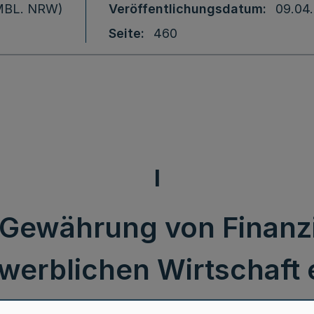
 (MBL. NRW)
Veröffentlichungsdatum
09.04
Seite
460
I
ie Gewährung von Finanz
werblichen Wirtschaft e
smusgewerbes im regi