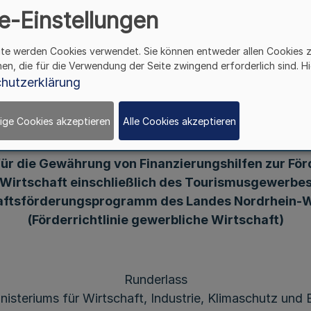
e-Einstellungen
erungsprogramm des L
ite werden Cookies verwendet. Sie können entweder allen Cookies 
hen, die für die Verwendung der Seite zwingend erforderlich sind. Hi
derrichtlinie gewerbli
hutzerklärung
ige Cookies akzeptieren
Alle Cookies akzeptieren
 für die Gewährung von Finanzierungshilfen zur Fö
Wirtschaft einschließlich des Tourismusgewerbes
aftsförderungsprogramm des Landes Nordrhein-W
(Förderrichtlinie gewerbliche Wirtschaft)
Runderlass
nisteriums für Wirtschaft, Industrie, Klimaschutz und 