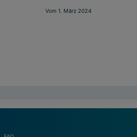
Vom 1. März 2024
sgaben für Investitionsvorhaben der gewerblichen Wir
estive Vorhaben durch Zuwendungen nach Maßgabe fo
shaltsordnung in der Fassung der Bekanntmachung vom
FAQ