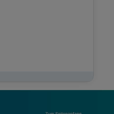
tschaft einschließlich des
lgender Regelungen:
 26. April 1999 (
GV. NRW. S. 158
), in
Zum Seitenanfang