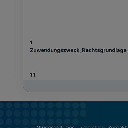
1
Zuwendungszweck, Rechtsgrundlage
1.1
Das Land Nordrhein-Westfalen fördert Au
Tourismusgewerbes sowie für nicht-inv
a) nach dieser Richtlinie,
b) nach den §§ 23 und 44 der Landeshau
Grundsätzliches
Redaktion
Kontakt