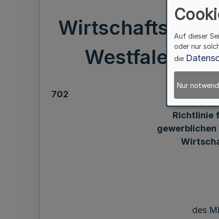
Cooki
Wirtschaftsförd
Auf dieser Se
oder nur solc
Westfalen (För
Datensc
die
Nur notwend
702
Richtlinie
gewerblichen 
Wirtsch
des Mi