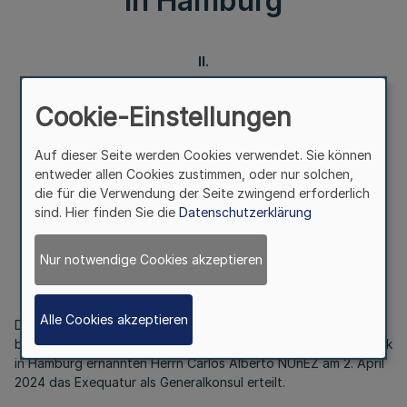
in Hamburg
II.
Berufskonsularische Vertretung
Cookie-Einstellungen
der Dominikanischen Republik in Hamburg
Auf dieser Seite werden Cookies verwendet. Sie können
entweder allen Cookies zustimmen, oder nur solchen,
Bekanntmachung
die für die Verwendung der Seite zwingend erforderlich
des Ministerpräsidenten
sind. Hier finden Sie die
Datenschutzerklärung
M 4 - 01.37-1/24
Vom 9. April 2024
Nur notwendige Cookies akzeptieren
Alle Cookies akzeptieren
Die Bundesregierung hat dem zum Leiter der
berufskonsularischen Vertretung der Dominikanischen Republik
in Hamburg ernannten Herrn Carlos Alberto NUñEZ am 2. April
2024 das Exequatur als Generalkonsul erteilt.