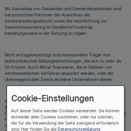
Mit Ausnahme von Gemeinden und Gemeindeverbänden sind
bei juristischen Personen der Ausschluss der
Gewinnerzielungsabsicht sowie die Verpflichtung zur
Gewinnthesaurierung im Gesellschaftsvertrag
beziehungsweise in der Satzung zu regeln.
Nicht antragsberechtigt sind insbesondere Träger von
außerschulischen Bildungseinrichtungen, die sich zu mehr als
20 Prozent durch Mittel finanzieren, die im Rahmen von
wettbewerblichen Verfahren akquiriert werden, oder die
überwiegend dem Zweck einzelner Unternehmen dienen.
Cookie-Einstellungen
4
Zuwendungsvoraussetzungen
Auf dieser Seite werden Cookies verwendet. Sie können
Gefördert werden Vorhaben im Rheinischen Revier (Rhein-Kreis
entweder allen Cookies zustimmen, oder nur solchen,
Neuss, Rhein-Erft-Kreis, Kreis Düren, Kreis Heinsberg,
die für die Verwendung der Seite zwingend erforderlich
Städteregion Aachen, Stadt Mönchengladbach) und im
sind. Hier finden Sie die
Datenschutzerklärung