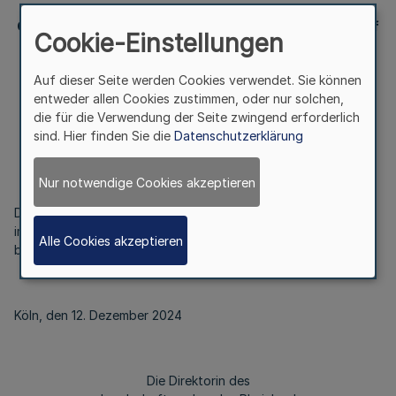
Gemeinnützigkeitssatzung der LVR-Klinikum Düsseldorf
Cookie-Einstellungen
Auf dieser Seite werden Cookies verwendet. Sie können
Bekanntmachung
entweder allen Cookies zustimmen, oder nur solchen,
des Landschaftsverbandes Rheinland
die für die Verwendung der Seite zwingend erforderlich
sind. Hier finden Sie die
Datenschutzerklärung
Vom 12. Dezember 2024
Nur notwendige Cookies akzeptieren
Die Gemeinnützigkeitssatzung der LVR-Klinikum Düsseldorf ist
im Internet unter www.bekanntmachungen.lvr.de öffentlich
Alle Cookies akzeptieren
bekannt gemacht worden.
Köln, den 12. Dezember 2024
Die Direktorin des