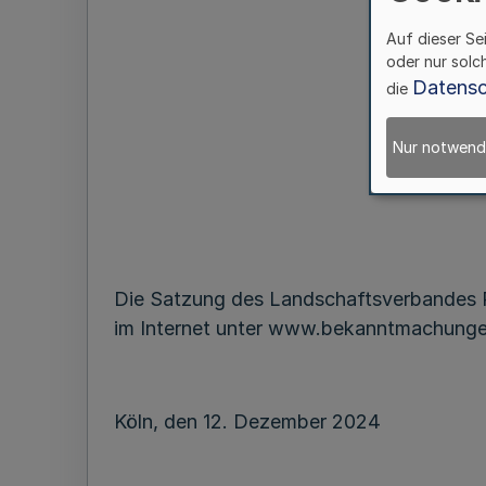
Auf dieser Se
oder nur solc
Datensc
die
Nur notwend
Die Satzung des Landschaftsverbandes Rh
im Internet unter www.bekanntmachungen
Köln, den 12. Dezember 2024