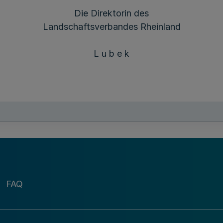
Die Direktorin des
Landschaftsverbandes Rheinland
L u b e k
FAQ