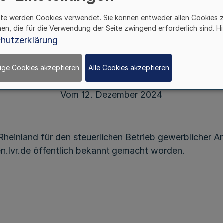
des LVR-Niederrheinmuseums Wesel
ite werden Cookies verwendet. Sie können entweder allen Cookies 
hen, die für die Verwendung der Seite zwingend erforderlich sind. Hi
hutzerklärung
Bekanntmachung
des Landschaftsverbandes Rheinland
ige Cookies akzeptieren
Alle Cookies akzeptieren
Vom 12. Dezember 2024
einland für den steuerlichen Betrieb gewerblicher A
.lvr.de öffentlich bekannt gemacht worden.