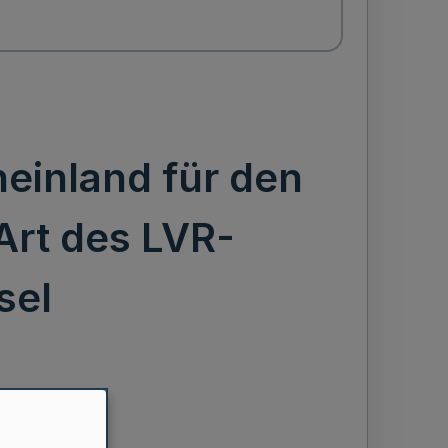
einland für den
Art des LVR-
sel