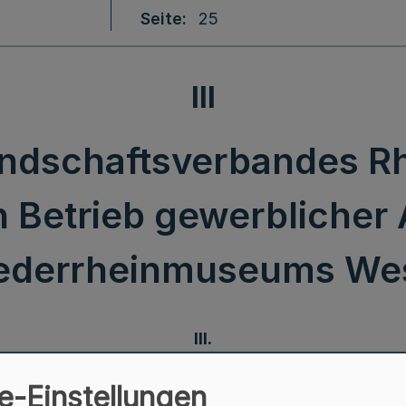
Seite
25
III
ndschaftsverbandes Rh
n Betrieb gewerblicher 
ederrheinmuseums We
III.
Satzung des Landschaftsverbandes Rheinland
e-Einstellungen
für den steuerlichen Betrieb gewerblicher Art