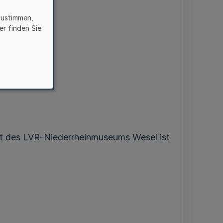
zustimmen,
er finden Sie
rt des LVR-Niederrheinmuseums Wesel ist