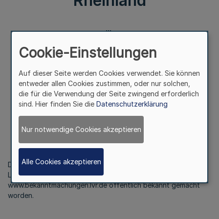
Rheinland
III.
Cookie-Einstellungen
Feststellung einer Nachfolgerin
der 15. Landschaftsversammlung Rheinland
Auf dieser Seite werden Cookies verwendet. Sie können
entweder allen Cookies zustimmen, oder nur solchen,
die für die Verwendung der Seite zwingend erforderlich
Bekanntmachung
sind. Hier finden Sie die
Datenschutzerklärung
des Landschaftsverbandes Rheinland
Vom 14. Februar 2025
Nur notwendige Cookies akzeptieren
Alle Cookies akzeptieren
Die Feststellung einer Nachfolgerin der 15.
Landschaftsversammlung Rheinland ist im Internet unter
www.bekanntmachungen.lvr.de öffentlich bekannt gemacht
worden.