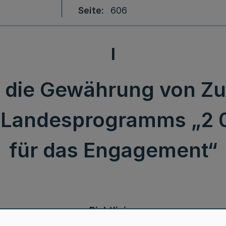
Seite
606
I
er die Gewährung von 
Landesprogramms „2 0
für das Engagement“
Richtlinien
über die Gewährung von Zuwendungen