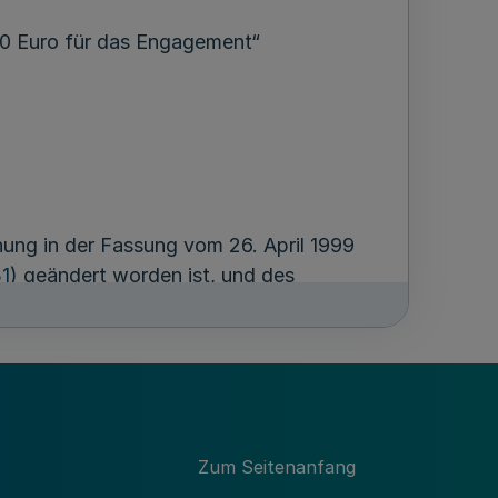
00 Euro für das Engagement“
ung in der Fassung vom 26. April 1999
1
) geändert worden ist, und des
ung“ in der jeweils geltenden Fassung
nt“. Zur Durchführung dieses
dten und der Städteregion Aachen
es Landes Nordrhein-Westfalen auch
vernehmen durch eine andere
icht, vielmehr entscheidet die jeweilige
Zum Seitenanfang
shaltsmittel.