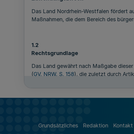
Das Land Nordrhein-Westfalen fördert a
Maßnahmen, die dem Bereich des bürger
1.2
Rechtsgrundlage
Das Land gewährt nach Maßgabe dieser R
(
GV. NRW. S. 158
), die zuletzt durch Art
Runderlasses des Ministeriums der Finan
Zuwendungen für die Umsetzung des Lan
Förderprogramms schließt das Land Nordr
Vereinbarungen zur Umsetzung. In begrü
selbst die Funktion der Bewilligungsbe
Bewilligungsbehörde durchführen lassen. 
Grundsätzliches
Redaktion
Kontakt
Bewilligungsbehörde aufgrund ihres pfl