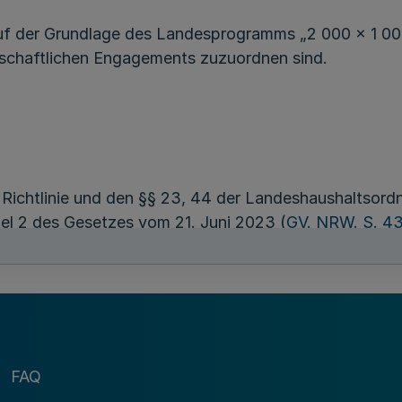
uf der Grundlage des Landesprogramms „2 000 x 1 0
schaftlichen Engagements zuzuordnen sind.
ichtlinie und den §§ 23, 44 der Landeshaushaltsordn
ikel 2 des Gesetzes vom 21. Juni 2023 (
GV. NRW. S. 43
zen „Verwaltungsvorschriften zur Landeshaushaltsordn
desprogramms „2 000 x 1 000 Euro für das Engageme
hein-Westfalen mit den Kreisen, den kreisfreien Stä
ndeten Ausnahmefällen kann der Ministerpräsident d
hörde einnehmen oder das Zuwendungsverfahren im Ein
Ein Anspruch auf Gewährung einer Förderung besteht n
FAQ
ichtgemäßen Ermessens im Rahmen der verfügbaren Hau