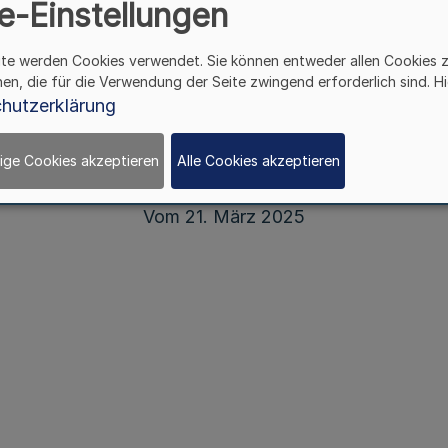
e-Einstellungen
zur Umsetzung des Landesprogramms
„2 000 x 1 000 Euro für das Engagement“
ite werden Cookies verwendet. Sie können entweder allen Cookies 
hen, die für die Verwendung der Seite zwingend erforderlich sind. Hi
hutzerklärung
Runderlass
der Staatskanzlei
ige Cookies akzeptieren
Alle Cookies akzeptieren
Vom 21. März 2025