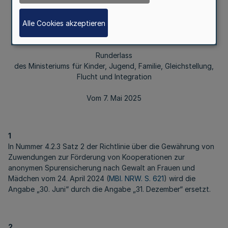
Spurensicherung
nach Gewalt an Frauen und Mädchen
Alle Cookies akzeptieren
Runderlass
des Ministeriums für Kinder, Jugend, Familie, Gleichstellung,
Flucht und Integration
Vom 7. Mai 2025
1
In Nummer 4.2.3 Satz 2 der Richtlinie über die Gewährung von
Zuwendungen zur Förderung von Kooperationen zur
anonymen Spurensicherung nach Gewalt an Frauen und
Mädchen vom 24. April 2024 (
MBl. NRW. S. 621
) wird die
Angabe „30. Juni“ durch die Angabe „31. Dezember“ ersetzt.
2