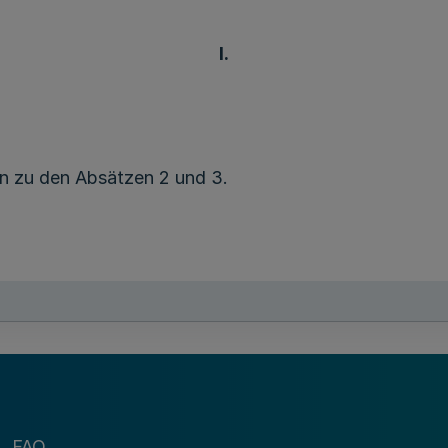
I.
n zu den Absätzen 2 und 3.
„
§ 2
Bekanntmachungen
erfolgen im Ministerialblatt für das Land Nordrhein
ntlicht.“
FAQ