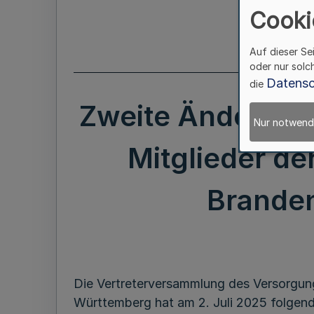
Cooki
Auf dieser Se
oder nur solc
Datensc
die
Zweite Änderung
Nur notwend
Mitglieder de
Brande
Die Vertreterversammlung des Versorgun
Württemberg hat am 2. Juli 2025 folgend