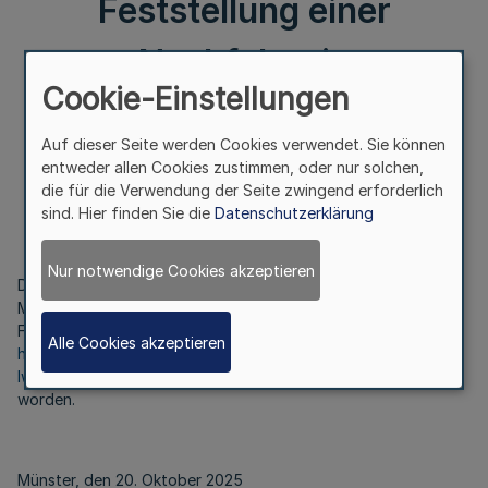
Feststellung einer
Nachfolgerin
Cookie-Einstellungen
Bekanntmachung
Auf dieser Seite werden Cookies verwendet. Sie können
des Landschaftsverbandes Westfalen-Lippe
entweder allen Cookies zustimmen, oder nur solchen,
die für die Verwendung der Seite zwingend erforderlich
Vom 20. Oktober 2025
sind. Hier finden Sie die
Datenschutzerklärung
Nur notwendige Cookies akzeptieren
Die Nachfolge für das am 7. Oktober 2025 ausgeschiedene
Mitglied der 15. Landschaftsversammlung Westfalen-Lippe,
Frau Sarah Lentz
(Die PARTEI)
, ist im Internet unter
Alle Cookies akzeptieren
https://www2.lwl.org/de/LWL/portal/der-lwl-im-ueberblick/der-
lwl-zahlen/bekanntmachungen/
öffentlich bekannt gemacht
worden.
Münster, den 20. Oktober 2025