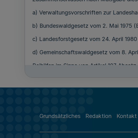
a) Verwaltungsvorschriften zur Landesha
b) Bundeswaldgesetz vom 2. Mai 1975 (BG
c) Landesforstgesetz vom 24. April 1980
d) Gemeinschaftswaldgesetz vom 8. April
Beihilfen im Sinne von Artikel 107 Absat
47) werden in Abhängigkeit des Förderg
Dezember 2022 zur Feststellung der Verei
Gebieten mit dem Binnenmarkt in Anwendu
L 327 vom 21.12.2022, S. 1) gewährt. Di
die Voraussetzungen einer Freistellung a
von Artikel 107 Absatz 1 des Vertrags ü
Grundsätzliches
Redaktion
Kontakt
Kommission vom 13. Dezember 2023 über 
Union auf De-minimis-Beihilfen (ABl. L, 