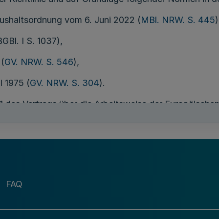
ushaltsordnung vom 6. Juni 2022 (
MBl. NRW. S. 445
)
Bl. I S. 1037),
 (
GV. NRW. S. 546
),
 1975 (
GV. NRW. S. 304
).
z 1 des Vertrags über die Arbeitsweise der Europäische
egenstandes auf der Grundlage der Verordnung (EU) 
nbarkeit bestimmter Gruppen von Beihilfen im Agrar- 
ng der Artikel 107 und 108 des Vertrages über die Ar
e konkrete Zuordnung zu den jeweiligen Fördergegens
ufgrund der Verordnung (EU) 2022/2472 nicht vorliege
ber die Arbeitsweise der Europäischen Union und der 
FAQ
die Anwendung der Artikel 107 und 108 des Vertrags 
2023/2831, 15.12.2023) in der jeweils geltenden Fass