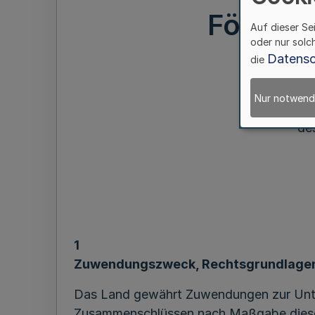
Förderu
Auf dieser Se
oder nur solc
Datensc
die
Nur notwend
de
1
Zuwendungszweck, Rechtsgrundlage
Das Land gewährt Zuwendungen zur Unter
Zusammenschlüssen nach Maßgabe dieser 