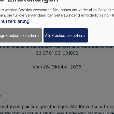
ng forstlicher Dienstle
ite werden Cookies verwendet. Sie können entweder allen Cookies 
hen, die für die Verwendung der Seite zwingend erforderlich sind. Hi
hutzerklärung
ige Cookies akzeptieren
Alle Cookies akzeptieren
Runderlass
s Ministeriums für Landwirtschaft und Verbrauchersch
63.07.01.03-001002
Vom 28. Oktober 2025
n
stützung einer eigenständigen Waldbewirtschaftung i
Richtlinie und auf Grundlage folgender Normen in de