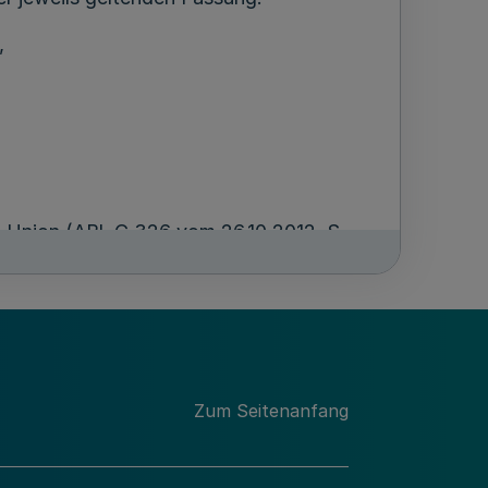
,
n Union (ABl. C 326 vom 26.10.2012, S.
2022/2472 der Kommission vom 14.
und Forstsektor und in ländlichen
beitsweise der Europäischen Union (ABl.
tänden erfolgt unter Nummer 2. Soweit
n, werden Beihilfen auf der Grundlage
Verordnung (EU) 2023/2831 der
Zum Seitenanfang
über die Arbeitsweise der Europäischen
ung gewährt, sofern die Voraussetzungen