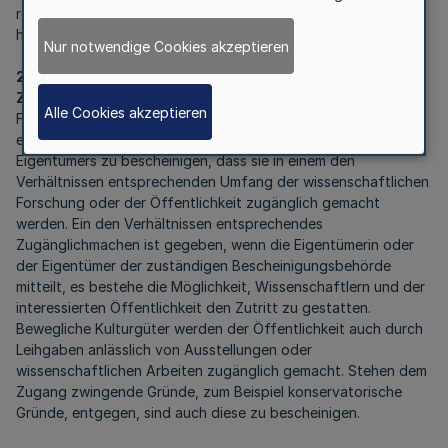
rechnen, es kann sich aber auch um eine Familienstiftung
handeln.
Nur notwendige Cookies akzeptieren
2.2
Zugänglichmachung
Alle Cookies akzeptieren
Für alle Kulturgüter ist ferner nach entsprechender Vorlage
einer textlichen Erklärung der Eigentümerin oder des
Eigentümers zu bescheinigen, dass sie in einem den
Verhältnissen entsprechenden Umfang der wissenschaftlichen
Forschung oder der Öffentlichkeit zugänglich gemacht
werden. Ein den Verhältnissen entsprechendes
Zugänglichmachen ist gegeben, wenn die Eigentümerin oder
der Eigentümer der zuständigen Bescheinigungsbehörde
mitteilt, es bestehe die Möglichkeit, Wissenschaftlern und der
interessierten Öffentlichkeit den Zutritt zu gestatten.
Bewegliche Kulturgüter werden der Öffentlichkeit auch durch
Leihgaben anlässlich von Ausstellungen oder
wissenschaftlichen Arbeiten zugänglich gemacht. Stehen dem
Zugang zwingende Gründe, zum Beispiel konservatorische
Gründe, entgegen, sind auch diese zu bescheinigen.