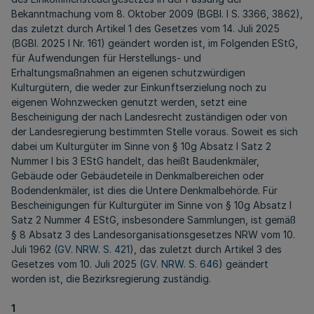
Bekanntmachung vom 8. Oktober 2009 (BGBl. I S. 3366, 3862),
das zuletzt durch Artikel 1 des Gesetzes vom 14. Juli 2025
(BGBl. 2025 I Nr. 161) geändert worden ist, im Folgenden EStG,
für Aufwendungen für Herstellungs- und
Erhaltungsmaßnahmen an eigenen schutzwürdigen
Kulturgütern, die weder zur Einkunftserzielung noch zu
eigenen Wohnzwecken genutzt werden, setzt eine
Bescheinigung der nach Landesrecht zuständigen oder von
der Landesregierung bestimmten Stelle voraus. Soweit es sich
dabei um Kulturgüter im Sinne von § 10g Absatz l Satz 2
Nummer l bis 3 EStG handelt, das heißt Baudenkmäler,
Gebäude oder Gebäudeteile in Denkmalbereichen oder
Bodendenkmäler, ist dies die Untere Denkmalbehörde. Für
Bescheinigungen für Kulturgüter im Sinne von § 10g Absatz l
Satz 2 Nummer 4 EStG, insbesondere Sammlungen, ist gemäß
§ 8 Absatz 3 des Landesorganisationsgesetzes NRW vom 10.
Juli 1962 (
GV. NRW. S. 421
), das zuletzt durch Artikel 3 des
Gesetzes vom 10. Juli 2025 (
GV. NRW. S. 646
) geändert
worden ist, die Bezirksregierung zuständig.
1