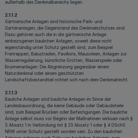
außerhalb des Denkmalbereichs liegen.
2.1.1.2
Gärtnerische Anlagen sind historische Park- und
Gartenanlagen, die Gegenstand des Denkmalschutzes sind.
Dazu gehören auch die in die gärtnerische Anlage
einbezogenen baulichen Anlagen, soweit diese nicht
eigenständig unter Schutz gestellt sind, zum Beispiel
Freitreppen, Balustraden, Pavillons, Mausoleen, Anlagen zur
Wasserregulierung, künstliche Grotten, Wasserspiele oder
Brunnenanlagen. Die Abgrenzung gegenüber einem
Naturdenkmal oder einem geschützten
Landschaftsbestandteil richtet sich nach dem Denkmalrecht.
2.1.1.3
Bauliche Anlagen sind bauliche Anlagen im Sinne der
Landesbauordnung, die keine Gebäude oder Gebäudeteile
sind, zum Beispiel Brücken oder Befestigungen. Die bauliche
Anlage selbst muss vor Beginn der Maßnahmen wirksam nach §
5 Absatz 1 in Verbindung mit § 23 Absatz 1 oder § 4 DSchG
NRW unter Schutz gestellt worden sein. Zu den baulichen
Anlagen gehören auch Teile von baulichen Anlagen, zum