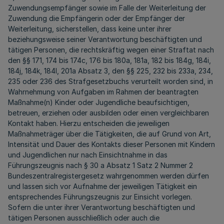
Zuwendungsempfänger sowie im Falle der Weiterleitung der
Zuwendung die Empfängerin oder der Empfänger der
Weiterleitung, sicherstellen, dass keine unter ihrer
beziehungsweise seiner Verantwortung beschäftigten und
tätigen Personen, die rechtskräftig wegen einer Straftat nach
den §§ 171, 174 bis 174c, 176 bis 180a, 181a, 182 bis 184g, 184i,
184j, 184k, 184l, 201a Absatz 3, den §§ 225, 232 bis 233a, 234,
235 oder 236 des Strafgesetzbuchs verurteilt worden sind, in
Wahrnehmung von Aufgaben im Rahmen der beantragten
Maßnahme(n) Kinder oder Jugendliche beaufsichtigen,
betreuen, erziehen oder ausbilden oder einen vergleichbaren
Kontakt haben. Hierzu entscheiden die jeweiligen
Maßnahmeträger
über die Tätigkeiten, die auf Grund von Art,
Intensität und Dauer des Kontakts dieser Personen mit Kindern
und Jugendlichen nur nach Einsichtnahme in das
Führungszeugnis nach § 30 a Absatz 1 Satz 2 Nummer 2
Bundeszentralregistergesetz wahrgenommen werden dürfen
und lassen sich vor Aufnahme der jeweiligen Tätigkeit ein
entsprechendes Führungszeugnis zur Einsicht vorlegen.
Sofern die unter ihrer Verantwortung beschäftigten und
tätigen Personen ausschließlich oder auch die