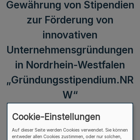
Gewährung von Stipendien
zur Förderung von
innovativen
Unternehmensgründungen
in Nordrhein-Westfalen
„Gründungsstipendium.NR
W“
Cookie-Einstellungen
Runderlass
des Ministeriums für Wirtschaft, Industrie, Klimaschutz und
Energie
Auf dieser Seite werden Cookies verwendet. Sie können
Vom 16. Juni 2025
entweder allen Cookies zustimmen, oder nur solchen,