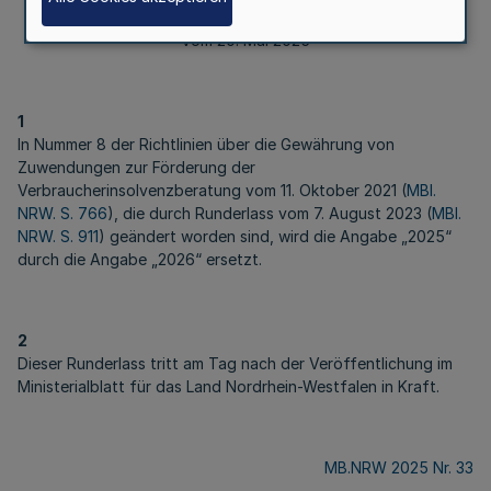
Vom 20. Mai 2025
1
In Nummer 8 der Richtlinien über die Gewährung von
Zuwendungen zur Förderung der
Verbraucherinsolvenzberatung vom 11. Oktober 2021 (
MBl.
NRW. S. 766
), die durch Runderlass vom 7. August 2023 (
MBl.
NRW. S. 911
) geändert worden sind, wird die Angabe „2025“
durch die Angabe „2026“ ersetzt.
2
Dieser Runderlass tritt am Tag nach der Veröffentlichung im
Ministerialblatt für das Land Nordrhein-Westfalen in Kraft.
MB.NRW 2025 Nr. 33