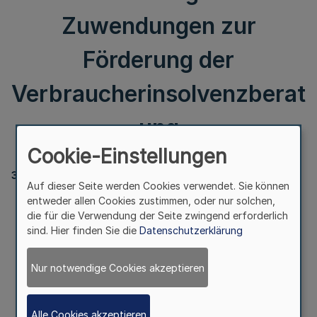
Zuwendungen zur
Förderung der
Verbraucherinsolvenzberat
ung
Cookie-Einstellungen
316
Auf dieser Seite werden Cookies verwendet. Sie können
entweder allen Cookies zustimmen, oder nur solchen,
Zweite Änderung der
die für die Verwendung der Seite zwingend erforderlich
Richtlinien über die Gewährung von Zuwendungen
sind. Hier finden Sie die
Datenschutzerklärung
zur Förderung der Verbraucherinsolvenzberatung
Nur notwendige Cookies akzeptieren
Runderlass
des Ministeriums für Kinder, Jugend, Familie, Gleichstellung,
Flucht und Integration
Alle Cookies akzeptieren