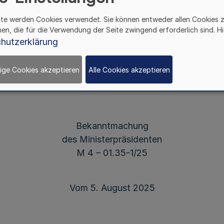
Dänemark in Hamburg
ite werden Cookies verwendet. Sie können entweder allen Cookies 
hen, die für die Verwendung der Seite zwingend erforderlich sind. Hi
hutzerklärung
Berufskonsularische Vertretung
des Königreichs Dänemark
ige Cookies akzeptieren
Alle Cookies akzeptieren
in Hamburg
Bekanntmachung
des Ministerpräsidenten
M 4 – 01.35-1/25
Vom 5. August 2025