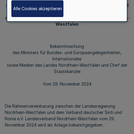
zwischen der Landesregierung Nordrhein-Westfalen und
Alle Cookies akzeptieren
dem Verband
deutscher Sinti und Roma e.V. Landesverband Nordrhein-
Westfalen
Bekanntmachung
des Ministers für Bundes- und Europaangelegenheiten,
Internationales
sowie Medien des Landes Nordrhein-Westfalen und Chef der
Staatskanzlei
Vom 29. November 2024
Die Rahmenvereinbarung zwischen der Landesregierung
Nordrhein-Westfalen und dem Verband deutscher Sinti und
Roma e.V. Landesverband Nordrhein-Westfalen vom 29.
November 2024 wird als Anlage bekanntgegeben.