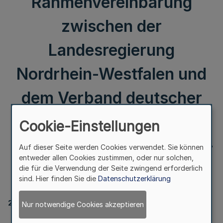
Rahmenvereinbarung
zwischen der
Landesregierung
Nordrhein-Westfalen und
dem Verband deutscher
Sinti und Roma e.V.
Cookie-Einstellungen
Landesverband Nordrhein-
Auf dieser Seite werden Cookies verwendet. Sie können
entweder allen Cookies zustimmen, oder nur solchen,
Westfalen
die für die Verwendung der Seite zwingend erforderlich
sind. Hier finden Sie die
Datenschutzerklärung
222
Nur notwendige Cookies akzeptieren
Rahmenvereinbarung