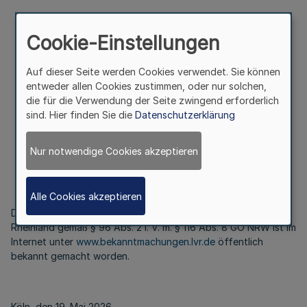
Rheinland
Cookie-Einstellungen
gemäß § 96 Abs. 2 i. V. m.
Auf dieser Seite werden Cookies verwendet. Sie können
§ 116 Abs. 8 GO NRW
entweder allen Cookies zustimmen, oder nur solchen,
die für die Verwendung der Seite zwingend erforderlich
sind. Hier finden Sie die
Datenschutzerklärung
Bekanntmachung
Nur notwendige Cookies akzeptieren
des Landschaftsverbandes Rheinland
Vom 19. Mai 2026
Alle Cookies akzeptieren
Der Gesamtabschluss 2024 des Landschaftsverbandes
Rheinland gemäß § 96 Abs. 2 i. V. m. § 116 Abs. 8 GO NRW ist im
Internet unter
www.bekanntmachungen.lvr.de
öffentlich
bekannt gemacht worden.
Köln, den 19. Mai 2026