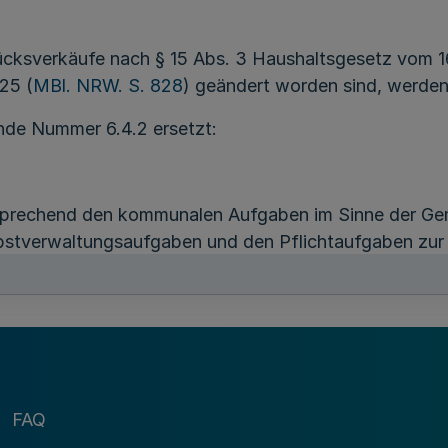
ücksverkäufe nach § 15 Abs. 3 Haushaltsgesetz vom 16
25 (
MBl. NRW. S. 828
) geändert worden sind, werden
ende Nummer 6.4.2 ersetzt:
tsprechend den kommunalen Aufgaben im Sinne der G
bstverwaltungsaufgaben und den Pflichtaufgaben zur 
In der Anlage 2 sind beispielhaft Aufgaben, die den k
zlich von der Kommune selbst auf dem betreffenden G
g an Dritte kann ebenfalls der Erfüllung des kommuna
ftsförderung oder zur Schaffung von öffentlich gefö
Sporteinrichtungen. Dies gilt nicht, wenn die Vermietu
orientierte Betätigung der Gemeinde, des Gemeindev
FAQ
rundstücksverwaltende Stelle kann sich eine spätere P