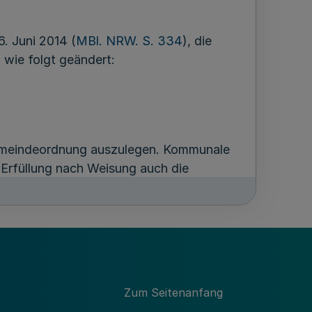
. Juni 2014 (
MBl. NRW. S. 334
), die
 wie folgt geändert:
emeindeordnung auszulegen. Kommunale
Erfüllung nach Weisung auch die
ommunalen Zweck erfüllen, aufgelistet.
rundstück zu verwirklichen. Eine
len Zweckes dienen. Dies gilt
rdertem Wohnraum beziehungsweise von
ng, Verpachtung oder Veräußerung eine
erbandes oder der mehrheitlich
Zum Seitenanfang
artizipation an deutlichen