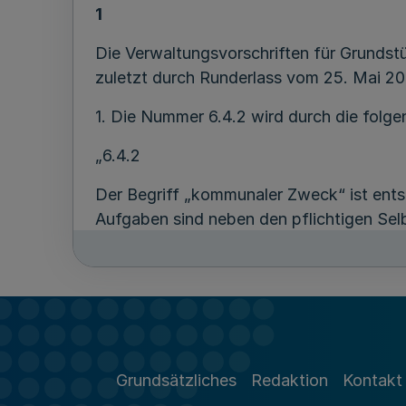
1
Die Verwaltungsvorschriften für Grundst
zuletzt durch Runderlass vom 25. Mai 20
1. Die Nummer 6.4.2 wird durch die folg
„6.4.2
Der Begriff „kommunaler Zweck“ ist en
Aufgaben sind neben den pflichtigen Sel
freiwilligen Selbstverwaltungsaufgaben. 
Der kommunale Zweck ist dabei grundsät
Vermietung, Verpachtung oder Veräußerun
beispielsweise im Bereich der Wirtscha
sozialen, ökologischen, kulturellen und 
rein gewerbliche beziehungsweise gewinn
Grundsätzliches
Redaktion
Kontakt
kommunalen Gesellschaft darstellt. Die g