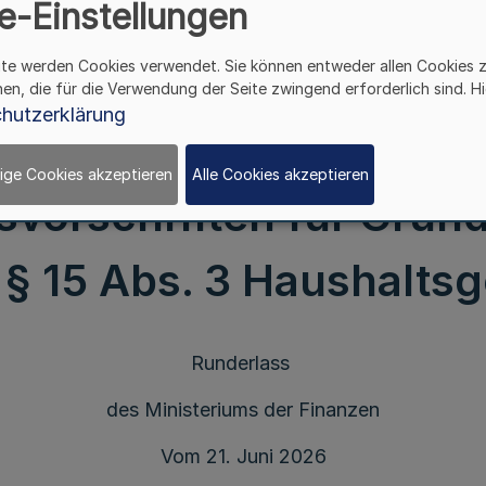
e-Einstellungen
ite werden Cookies verwendet. Sie können entweder allen Cookies 
hen, die für die Verwendung der Seite zwingend erforderlich sind. Hi
hutzerklärung
Sechste Änderung
ige Cookies akzeptieren
Alle Cookies akzeptieren
svorschriften für Grun
§ 15 Abs. 3 Haushalts
Runderlass
des Ministeriums der Finanzen
Vom 21. Juni 2026