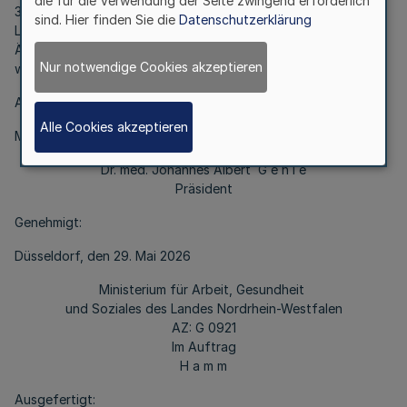
die für die Verwendung der Seite zwingend erforderlich
3 Heilberufsgesetz nicht abgedruckt, kann jedoch unter dem
sind. Hier finden Sie die
Datenschutzerklärung
Link „Amtliche Bekanntmachungen“ auf der Internetseite der
Ärztekammer Westfalen-Lippe (
www.aekwl.de
) eingesehen
Nur notwendige Cookies akzeptieren
werden.
Ausgefertigt:
Alle Cookies akzeptieren
Münster, den 12. Januar 2026
Dr. med. Johannes Albert G e h l e
Präsident
Genehmigt:
Düsseldorf, den 29. Mai 2026
Ministerium für Arbeit, Gesundheit
und Soziales des Landes Nordrhein-Westfalen
AZ: G 0921
Im Auftrag
H a m m
Ausgefertigt: