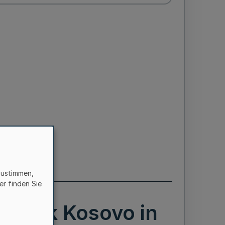
zustimmen,
er finden Sie
publik Kosovo in