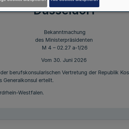
Düsseldorf
Bekanntmachung
des Ministerpräsidenten
M 4 – 02.27 a-1/26
Vom 30. Juni 2026
der berufskonsularischen Vertretung der Republik Ko
 Generalkonsul erteilt.
rdrhein-Westfalen.