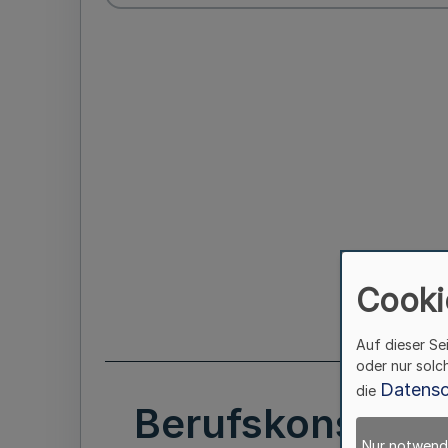
Cooki
Auf dieser Se
oder nur solc
Datensc
die
Berufskonsulari
Nur notwend