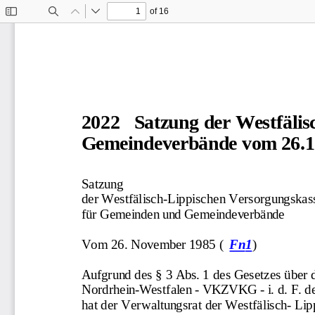
of 16
Toggle
Find
Previous
Next
Sidebar
2022   Satzung der Westfäli
Gemeindeverbände vom 26.1
Satzung
der Westfälisch-Lippischen Versorgungskas
für Gemeinden und Gemeindeverbände
Vom 26. November 1985 (
)
Fn
1
Aufgrund des § 3 Abs. 1 des Gesetzes über
Nordrhein-Westfalen - VKZVKG - i. d. F. 
hat der Verwaltungsrat der Westfälisch- Li