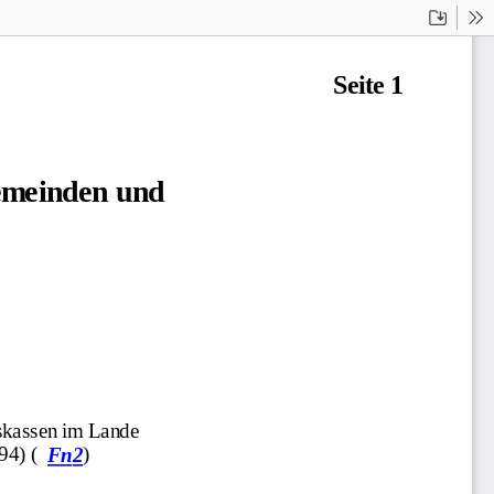
Downloa
To
Seite 1
Gemeinden und
skassen im Lande
94) (
)
Fn
2