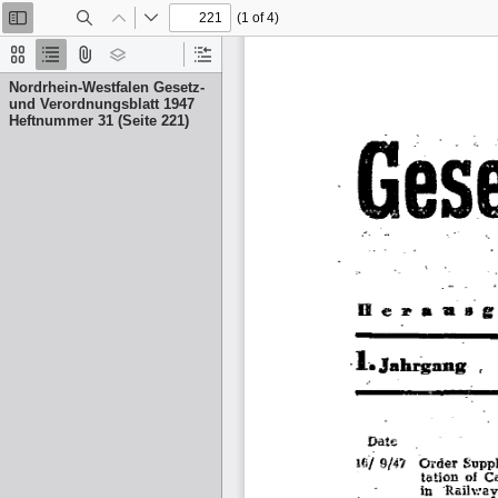
(1 of 4)
Toggle
Find
Previous
Next
Sidebar
Thumbnails
Document
Attachments
Layers
Current
Outline
Outline
Nordrhein-Westfalen Gesetz-
Item
und Verordnungsblatt 1947
Heftnummer 31 (Seite 221)