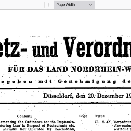
Zoom
Zoom
Out
In