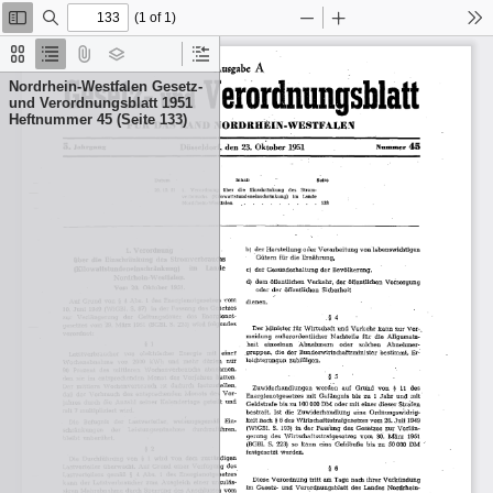
(1 of 1)
Toggle
Find
Zoom
Zoom
To
Sidebar
Out
In
Thumbnails
Document
Attachments
Layers
Current
Outline
Outline
Nordrhein-Westfalen Gesetz-
Item
und Verordnungsblatt 1951
Heftnummer 45 (Seite 133)