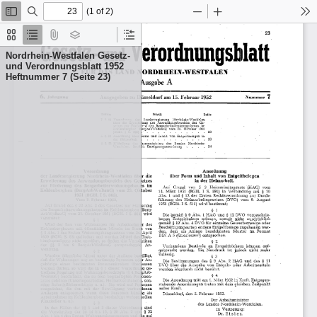
(1 of 2)
Toggle
Find
Zoom
Zoom
To
Sidebar
Out
In
Thumbnails
Document
Attachments
Layers
Current
Outline
Outline
Nordrhein-Westfalen Gesetz-
Item
und Verordnungsblatt 1952
Heftnummer 7 (Seite 23)