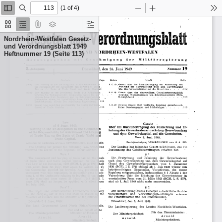
(1 of 4)
Toggle
Find
Zoom
Zoom
To
Sidebar
Out
In
Thumbnails
Document
Attachments
Layers
Current
Outline
Outline
Nordrhein-Westfalen Gesetz-
Item
und Verordnungsblatt 1949
Heftnummer 19 (Seite 113)