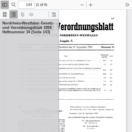
(1 of 4)
Toggle
Find
Zoom
Zoom
To
Sidebar
Out
In
Thumbnails
Document
Attachments
Layers
Current
Outline
Outline
Nordrhein-Westfalen Gesetz-
Item
und Verordnungsblatt 1959
Heftnummer 34 (Seite 143)