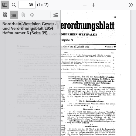
(1 of 2)
Toggle
Find
Zoom
Zoom
To
Sidebar
Out
In
Thumbnails
Document
Attachments
Layers
Current
Outline
Outline
Nordrhein-Westfalen Gesetz-
Item
und Verordnungsblatt 1954
Heftnummer 6 (Seite 39)