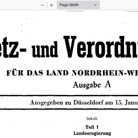
Zoom
Zoom
Out
In