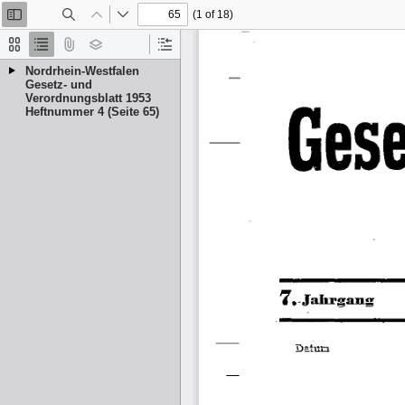
(1 of 18)
Toggle
Find
Previous
Next
Sidebar
Thumbnails
Document
Attachments
Layers
Current
Outline
Outline
Nordrhein-Westfalen
Item
Gesetz- und
Verordnungsblatt 1953
Heftnummer 4 (Seite 65)