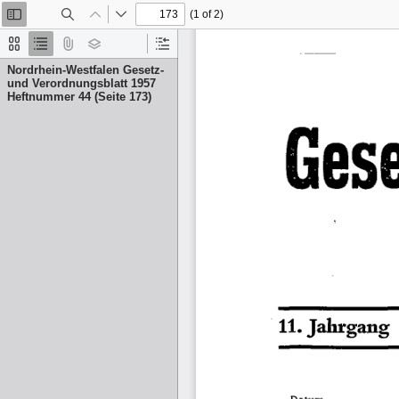
(1 of 2)
Toggle
Find
Previous
Next
Sidebar
Thumbnails
Document
Attachments
Layers
Current
Outline
Outline
Nordrhein-Westfalen Gesetz-
Item
und Verordnungsblatt 1957
Heftnummer 44 (Seite 173)