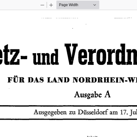
Zoom
Zoom
Out
In