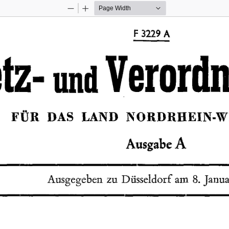
Zoom
Zoom
Out
In