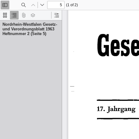
(1 of 2)
Toggle
Find
Previous
Next
Sidebar
Thumbnails
Document
Attachments
Layers
Current
Outline
Outline
Nordrhein-Westfalen Gesetz-
Item
und Verordnungsblatt 1963
Heftnummer 2 (Seite 5)