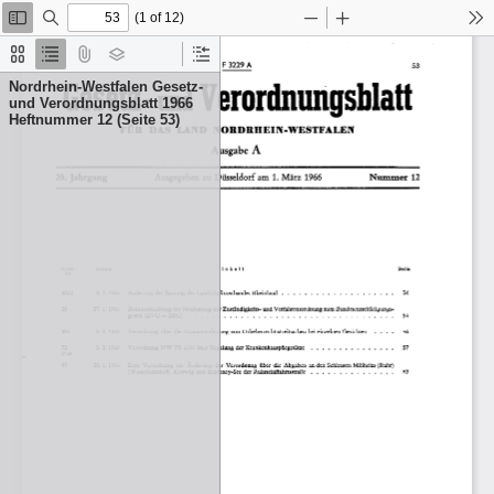
(1 of 12)
Toggle
Find
Zoom
Zoom
To
Sidebar
Out
In
Thumbnails
Document
Attachments
Layers
Current
Outline
Outline
Nordrhein-Westfalen Gesetz-
Item
und Verordnungsblatt 1966
Heftnummer 12 (Seite 53)