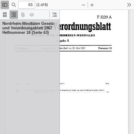
(1 of 8)
Toggle
Find
Zoom
Zoom
To
Sidebar
Out
In
Thumbnails
Document
Attachments
Layers
Current
Outline
Outline
Nordrhein-Westfalen Gesetz-
Item
und Verordnungsblatt 1967
Heftnummer 18 (Seite 63)