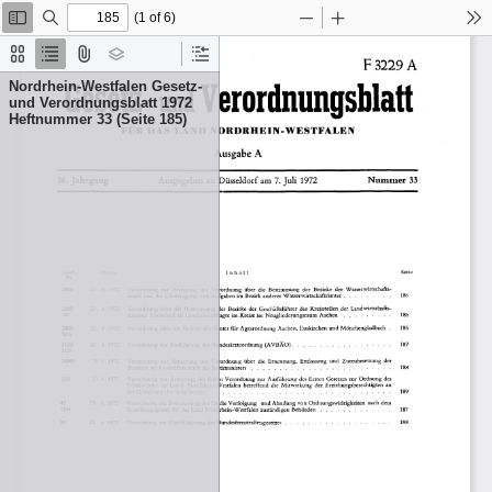
(1 of 6)
Toggle
Find
Zoom
Zoom
To
Sidebar
Out
In
Thumbnails
Document
Attachments
Layers
Current
Outline
Outline
Nordrhein-Westfalen Gesetz-
Item
und Verordnungsblatt 1972
Heftnummer 33 (Seite 185)