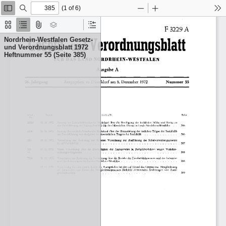
(1 of 6)
Toggle
Find
Zoom
Zoom
To
Sidebar
Out
In
Thumbnails
Document
Attachments
Layers
Current
Outline
Outline
Nordrhein-Westfalen Gesetz-
Item
und Verordnungsblatt 1972
Heftnummer 55 (Seite 385)