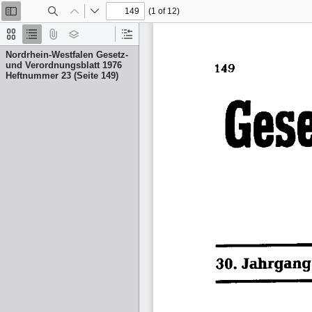
(1 of 12)
Toggle
Find
Previous
Next
Sidebar
Thumbnails
Document
Attachments
Layers
Current
Outline
Outline
Nordrhein-Westfalen Gesetz-
Item
und Verordnungsblatt 1976
Heftnummer 23 (Seite 149)