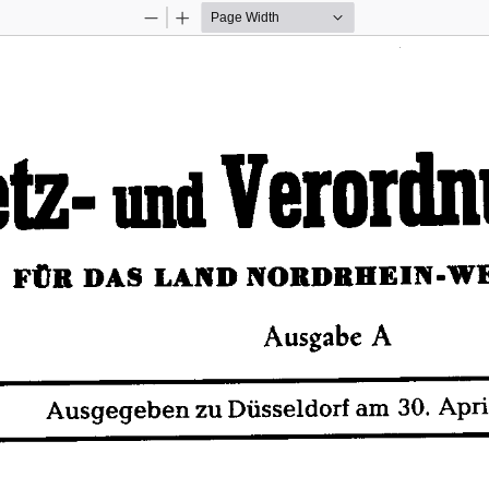
Zoom
Zoom
Out
In