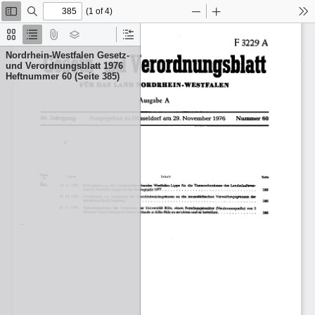
(1 of 4)
Toggle
Find
Zoom
Zoom
To
Sidebar
Out
In
Thumbnails
Document
Attachments
Layers
Current
Outline
Outline
Nordrhein-Westfalen Gesetz-
Item
und Verordnungsblatt 1976
Heftnummer 60 (Seite 385)