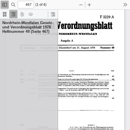
(1 of 4)
Toggle
Find
Zoom
Zoom
To
Sidebar
Out
In
Thumbnails
Document
Attachments
Layers
Current
Outline
Outline
Nordrhein-Westfalen Gesetz-
Item
und Verordnungsblatt 1978
Heftnummer 49 (Seite 467)