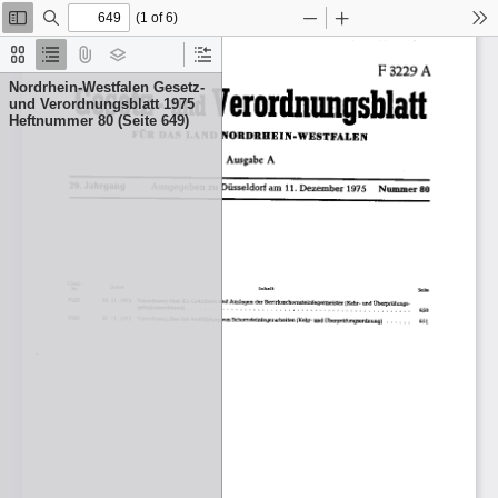
(1 of 6)
Toggle
Find
Zoom
Zoom
To
Sidebar
Out
In
Thumbnails
Document
Attachments
Layers
Current
Outline
Outline
Nordrhein-Westfalen Gesetz-
Item
und Verordnungsblatt 1975
Heftnummer 80 (Seite 649)