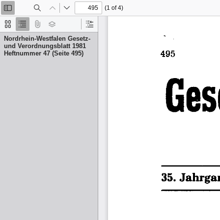
(1 of 4)
Toggle
Find
Previous
Next
Sidebar
Thumbnails
Document
Attachments
Layers
Current
Outline
Outline
Nordrhein-Westfalen Gesetz-
Item
und Verordnungsblatt 1981
Heftnummer 47 (Seite 495)