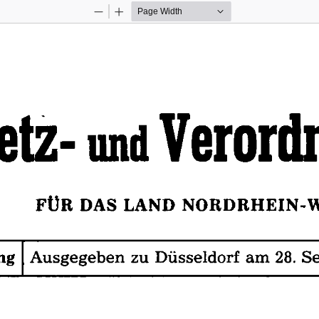
Zoom
Zoom
Out
In