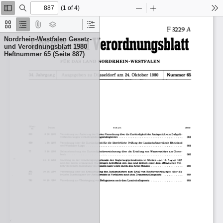
(1 of 4)
Toggle
Find
Zoom
Zoom
To
Sidebar
Out
In
Thumbnails
Document
Attachments
Layers
Current
Outline
Outline
Nordrhein-Westfalen Gesetz-
Item
und Verordnungsblatt 1980
Heftnummer 65 (Seite 887)