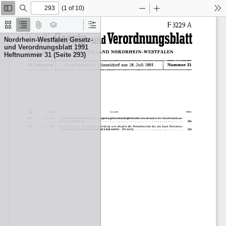
(1 of 10)
Toggle
Find
Zoom
Zoom
To
Sidebar
Out
In
F 3229  A 
293 
Thumbnails
Document
Attachments
Layers
Current
Gesetz- und Verordnungsblatt 
Outline
Outline
Nordrhein-Westfalen Gesetz-
Item
und Verordnungsblatt 1991
FÜR DAS LAND  NORDRHEIN-WESTFALEN 
Heftnummer 31 (Seite 293)
Nummer 31 
45. Jahrgang 
Ausgegeben zu Düsseldorf am 18.  Juli 1991 
Glied,­
Datum 
In halt 
Seite 
Nr, 
22.  6.  1991 
Verordnung über die Bildung von regierungsbezirksübergreifenden Schulbezirken für Bezirksfachklas­
223 
sen an Berufsschulen.  .  .  .  .  .  .  .  .  .  .  .  .  .  .  .  .  .  .  .  .  .  .  .  .  .  .  .  .  .  .  .  .  .  .  .  .  .  .  .  .  .  .  .  .  .  .  .  .  . 
294 
30.6.1991 
Verordnung über die Ergänzungsprüfung zum  Zeugnis der  Hochschulreife für das Land Nordrhein-
223 
Westfalen (Prüfungsordnung gemäß § 26b SchVG -
PO-EPA) 
.................. ,  .. 
... 
300 